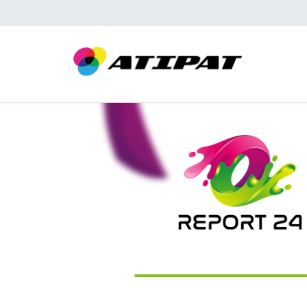
ATIPAT
>
13 Claudia Sa