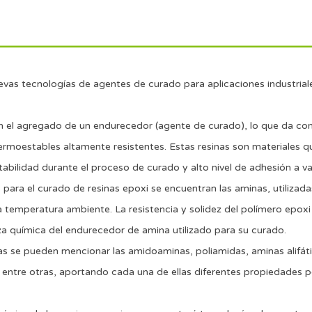
as tecnologías de agentes de curado para aplicaciones industriale
on el agregado de un endurecedor (agente de curado), lo que da co
ermoestables altamente resistentes. Estas resinas son materiales qu
abilidad durante el proceso de curado y alto nivel de adhesión a var
para el curado de resinas epoxi se encuentran las aminas, utilizada
temperatura ambiente. La resistencia y solidez del polímero epoxi 
za química del endurecedor de amina utilizado para su curado.
s se pueden mencionar las amidoaminas, poliamidas, aminas alifátic
 entre otras, aportando cada una de ellas diferentes propiedades 