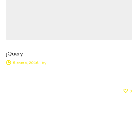
jQuery
5 enero, 2016
-
by
0